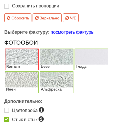
Сохранить пропорции
Сбросить
Зеркально
Ч/Б
Выберите фактуру:
посмотреть фактуры
ФОТООБОИ
Безе
Гладь
Винтаж
Иней
Альфреска
Дополнительно:
Цветопроба
Стык в стык