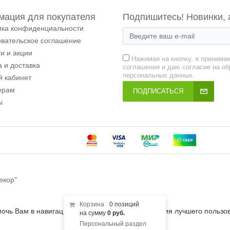
ация для покупателя
Подпишитесь! Новинки, 
ика конфиденциальности
овательское соглашение
и и акции
Нажимая на кнопку, я принима
 и доставка
соглашения и даю согласие на об
персональных данных.
й кабинет
ерам
ПОДПИСАТЬСЯ
ы
екор"
Корзина
0 позиций
мочь Вам в навигации, а также для предоставления лучшего пользо
на сумму
0 руб.
Персональный раздел