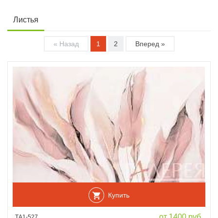
Листья
« Назад
1
2
Вперед »
Купить
от 1400 руб.
ТА1-527