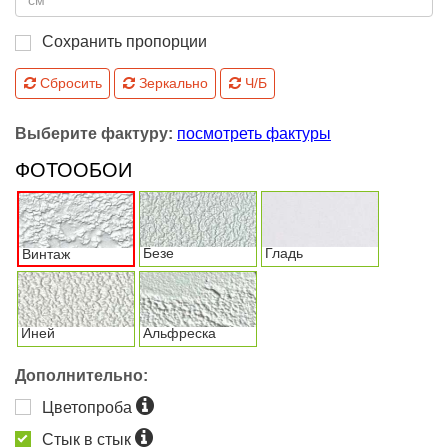
Сохранить пропорции
Сбросить
Зеркально
Ч/Б
Выберите фактуру:
посмотреть фактуры
ФОТООБОИ
Безе
Гладь
Винтаж
Иней
Альфреска
Дополнительно:
Цветопроба
Стык в стык