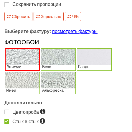
Сохранить пропорции
Сбросить
Зеркально
Ч/Б
Выберите фактуру:
посмотреть фактуры
ФОТООБОИ
Безе
Гладь
Винтаж
Иней
Альфреска
Дополнительно:
Цветопроба
Стык в стык