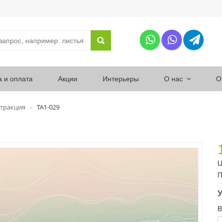
а и оплата
Акции
Интерьеры
О нас
О
тракция
ТА1-029
Ц
П
У
В