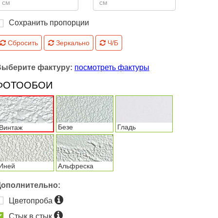
Сохранить пропорции
Сбросить
Зеркально
Ч/Б
Выберите фактуру:
посмотреть фактуры
ФОТООБОИ
Безе
Гладь
Винтаж
Иней
Альфреска
Дополнительно:
Цветопроба
Стык в стык