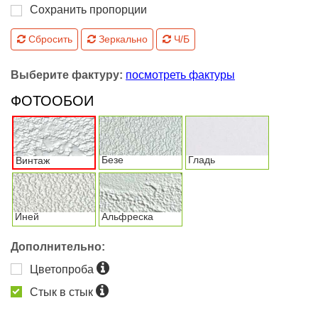
Сохранить пропорции
Сбросить
Зеркально
Ч/Б
Выберите фактуру:
посмотреть фактуры
ФОТООБОИ
Безе
Гладь
Винтаж
Иней
Альфреска
Дополнительно:
Цветопроба
Стык в стык