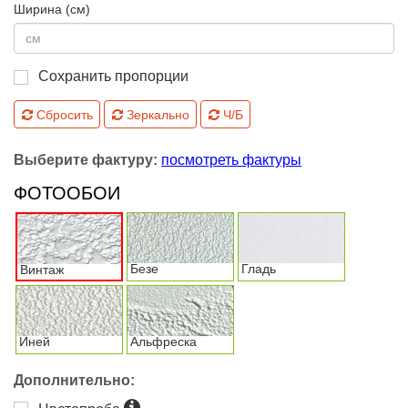
Ширина (см)
Сохранить пропорции
Сбросить
Зеркально
Ч/Б
Выберите фактуру:
посмотреть фактуры
ФОТООБОИ
Безе
Гладь
Винтаж
Иней
Альфреска
Дополнительно: