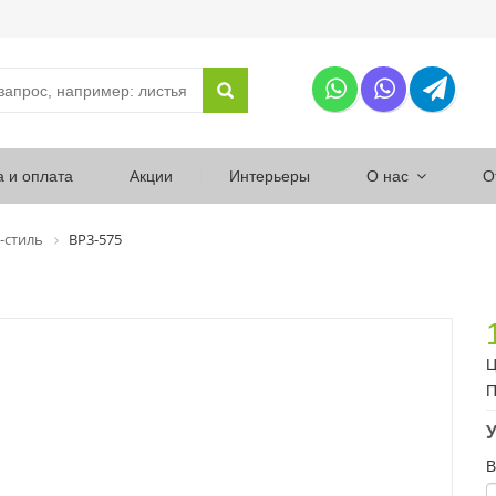
а и оплата
Акции
Интерьеры
О нас
О
-стиль
ВР3-575
Ц
П
У
В