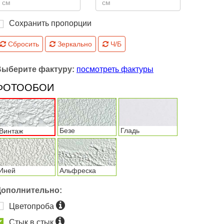
Сохранить пропорции
Сбросить
Зеркально
Ч/Б
Выберите фактуру:
посмотреть фактуры
ФОТООБОИ
Безе
Гладь
Винтаж
Иней
Альфреска
Дополнительно:
Цветопроба
Стык в стык