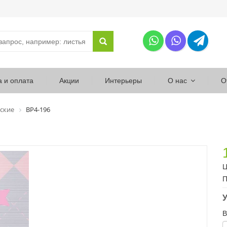
а и оплата
Акции
Интерьеры
О нас
О
ские
ВР4-196
Ц
П
У
В