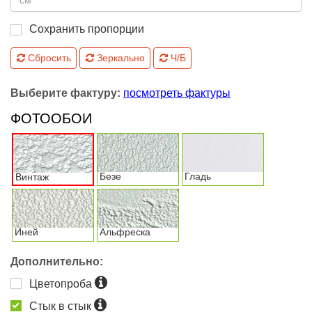
Сохранить пропорции
Сбросить
Зеркально
Ч/Б
Выберите фактуру:
посмотреть фактуры
ФОТООБОИ
Безе
Гладь
Винтаж
Иней
Альфреска
Дополнительно:
Цветопроба
Стык в стык