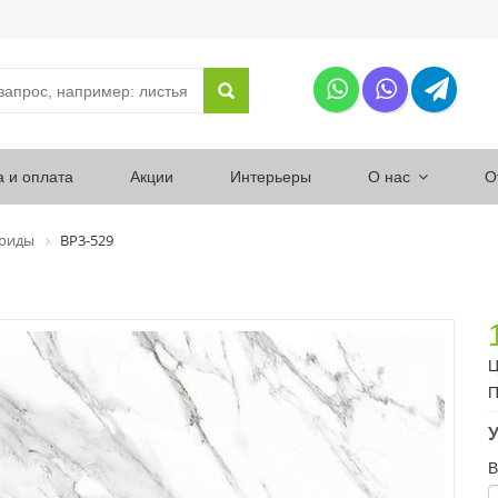
а и оплата
Акции
Интерьеры
О нас
О
юиды
ВР3-529
Ц
П
У
В