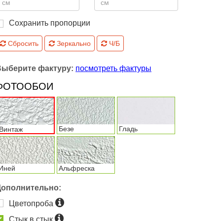
Сохранить пропорции
Сбросить
Зеркально
Ч/Б
Выберите фактуру:
посмотреть фактуры
ФОТООБОИ
Безе
Гладь
Винтаж
Иней
Альфреска
Дополнительно:
Цветопроба
Стык в стык