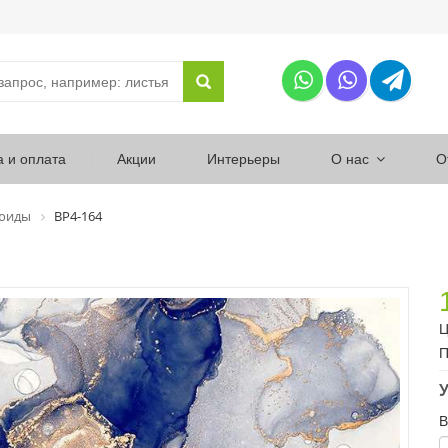
а и оплата
Акции
Интерьеры
О нас
О
юиды
ВР4-164
Ц
П
У
В