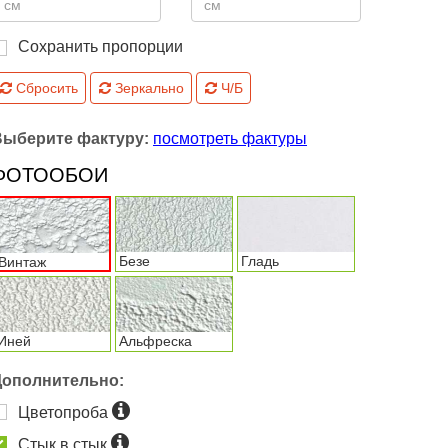
Сохранить пропорции
Сбросить
Зеркально
Ч/Б
Выберите фактуру:
посмотреть фактуры
ФОТООБОИ
Безе
Гладь
Винтаж
Иней
Альфреска
Дополнительно:
Цветопроба
Стык в стык