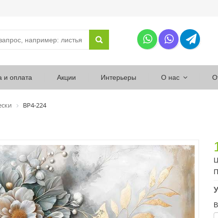
а и оплата
Акции
Интерьеры
О нас
О
ески
ВР4-224
Ц
П
У
В