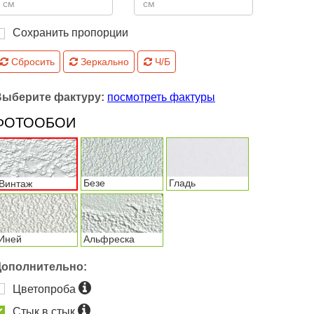
Сохранить пропорции
Сбросить
Зеркально
Ч/Б
Выберите фактуру:
посмотреть фактуры
ФОТООБОИ
Безе
Гладь
Винтаж
Иней
Альфреска
Дополнительно:
Цветопроба
Стык в стык