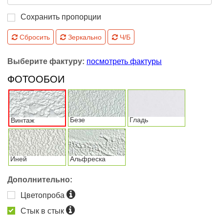
Сохранить пропорции
Сбросить
Зеркально
Ч/Б
Выберите фактуру:
посмотреть фактуры
ФОТООБОИ
Безе
Гладь
Винтаж
Иней
Альфреска
Дополнительно:
Цветопроба
Стык в стык