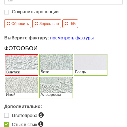
Сохранить пропорции
Сбросить
Зеркально
Ч/Б
Выберите фактуру:
посмотреть фактуры
ФОТООБОИ
Безе
Гладь
Винтаж
Иней
Альфреска
Дополнительно:
Цветопроба
Стык в стык