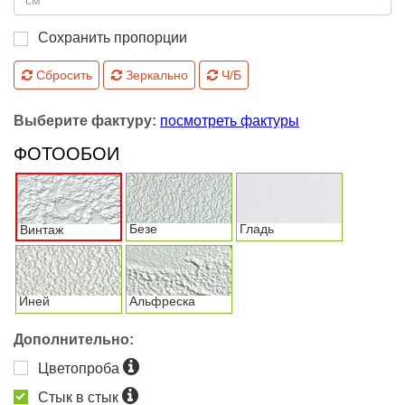
Сохранить пропорции
Сбросить
Зеркально
Ч/Б
Выберите фактуру:
посмотреть фактуры
ФОТООБОИ
Безе
Гладь
Винтаж
Иней
Альфреска
Дополнительно:
Цветопроба
Стык в стык