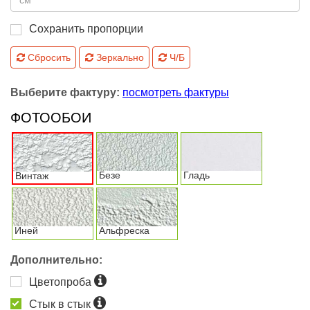
Сохранить пропорции
Сбросить
Зеркально
Ч/Б
Выберите фактуру:
посмотреть фактуры
ФОТООБОИ
Безе
Гладь
Винтаж
Иней
Альфреска
Дополнительно:
Цветопроба
Стык в стык