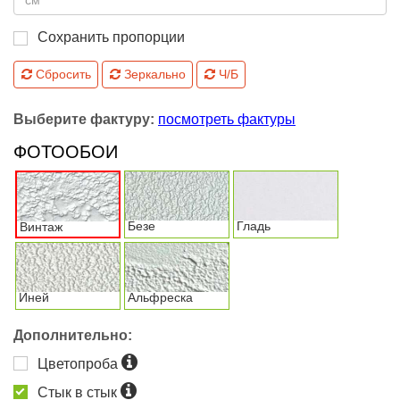
Сохранить пропорции
Сбросить
Зеркально
Ч/Б
Выберите фактуру:
посмотреть фактуры
ФОТООБОИ
Безе
Гладь
Винтаж
Иней
Альфреска
Дополнительно:
Цветопроба
Стык в стык