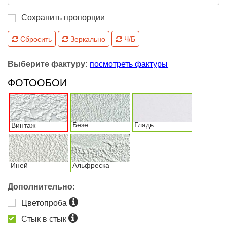
Сохранить пропорции
Сбросить
Зеркально
Ч/Б
Выберите фактуру:
посмотреть фактуры
ФОТООБОИ
Безе
Гладь
Винтаж
Иней
Альфреска
Дополнительно:
Цветопроба
Стык в стык