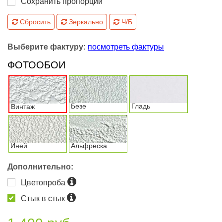
Сохранить пропорции
Сбросить
Зеркально
Ч/Б
Выберите фактуру:
посмотреть фактуры
ФОТООБОИ
Безе
Гладь
Винтаж
Иней
Альфреска
Дополнительно:
Цветопроба
Стык в стык