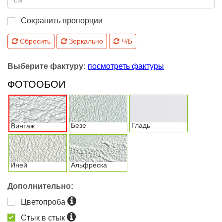
Сохранить пропорции
Сбросить
Зеркально
Ч/Б
Выберите фактуру:
посмотреть фактуры
ФОТООБОИ
Безе
Гладь
Винтаж
Иней
Альфреска
Дополнительно:
Цветопроба
Стык в стык