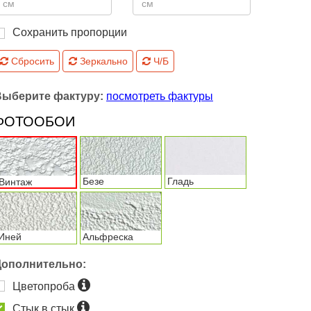
Сохранить пропорции
Сбросить
Зеркально
Ч/Б
Выберите фактуру:
посмотреть фактуры
ФОТООБОИ
Безе
Гладь
Винтаж
Иней
Альфреска
Дополнительно:
Цветопроба
Стык в стык