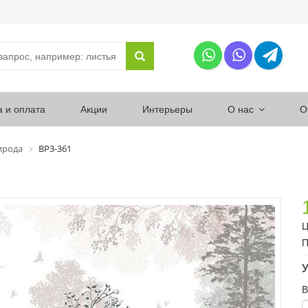
а и оплата
Акции
Интерьеры
О нас
О
ирода
ВР3-361
Ц
П
У
В