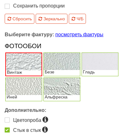
Сохранить пропорции
Сбросить
Зеркально
Ч/Б
Выберите фактуру:
посмотреть фактуры
ФОТООБОИ
Безе
Гладь
Винтаж
Иней
Альфреска
Дополнительно:
Цветопроба
Стык в стык