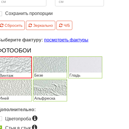
Сохранить пропорции
Сбросить
Зеркально
Ч/Б
Выберите фактуру:
посмотреть фактуры
ФОТООБОИ
Безе
Гладь
Винтаж
Иней
Альфреска
Дополнительно:
Цветопроба
Стык в стык