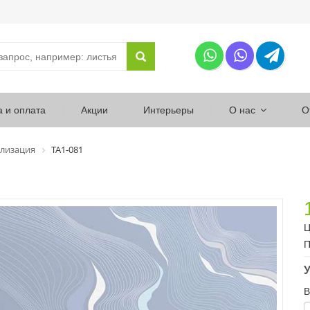
а и оплата
Акции
Интерьеры
О нас
О
лизация
ТА1-081
Ц
П
У
В