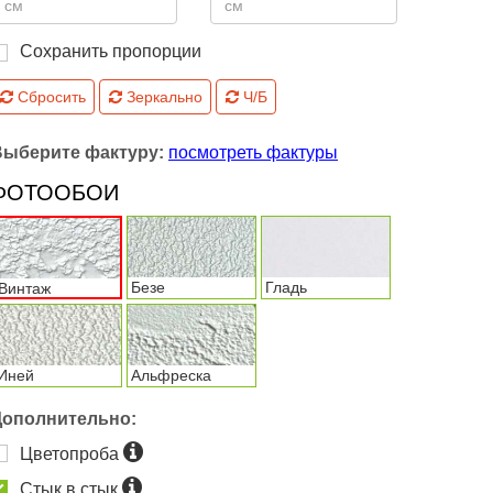
Сохранить пропорции
Сбросить
Зеркально
Ч/Б
Выберите фактуру:
посмотреть фактуры
ФОТООБОИ
Безе
Гладь
Винтаж
Иней
Альфреска
Дополнительно:
Цветопроба
Стык в стык