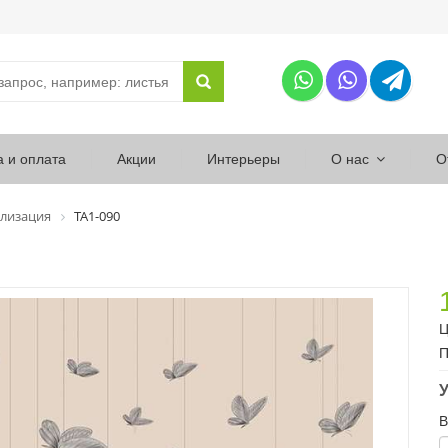
а и оплата
Акции
Интерьеры
О нас
О
лизация
ТА1-090
Ц
П
У
В