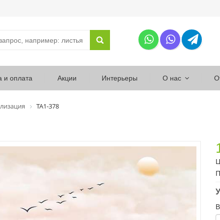
а и оплата
Акции
Интерьеры
О нас
О
лизация
ТА1-378
Ц
П
У
В