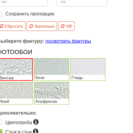
Сохранить пропорции
Сбросить
Зеркально
Ч/Б
Выберите фактуру:
посмотреть фактуры
ФОТООБОИ
Безе
Гладь
Винтаж
Иней
Альфреска
Дополнительно:
Цветопроба
Стык в стык