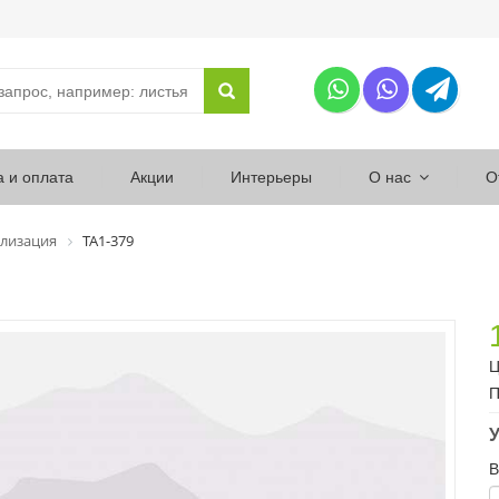
а и оплата
Акции
Интерьеры
О нас
О
лизация
ТА1-379
Ц
П
У
В