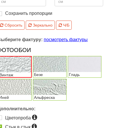
Сохранить пропорции
Сбросить
Зеркально
Ч/Б
Выберите фактуру:
посмотреть фактуры
ФОТООБОИ
Безе
Гладь
Винтаж
Иней
Альфреска
Дополнительно:
Цветопроба
Стык в стык