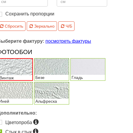
Сохранить пропорции
Сбросить
Зеркально
Ч/Б
Выберите фактуру:
посмотреть фактуры
ФОТООБОИ
Безе
Гладь
Винтаж
Иней
Альфреска
Дополнительно:
Цветопроба
Стык в стык