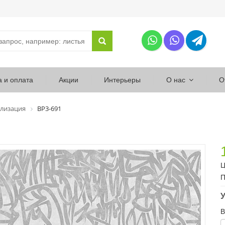
а и оплата
Акции
Интерьеры
О нас
О
лизация
ВР3-691
Ц
П
У
В