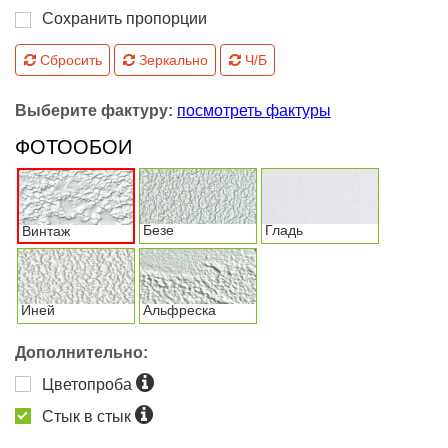
Сохранить пропорции
Сбросить
Зеркально
Ч/Б
Выберите фактуру:
посмотреть фактуры
ФОТООБОИ
Безе
Гладь
Винтаж
Иней
Альфреска
Дополнительно:
Цветопроба
Стык в стык