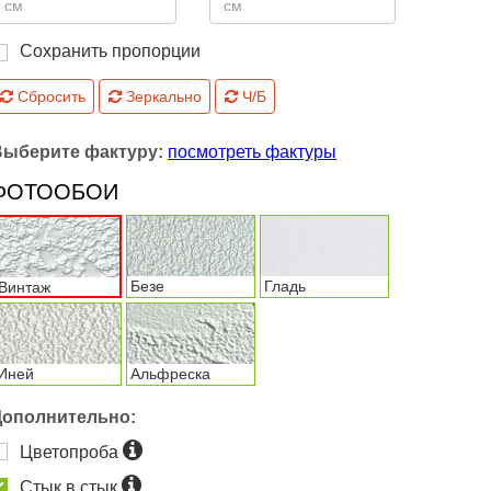
Сохранить пропорции
Сбросить
Зеркально
Ч/Б
Выберите фактуру:
посмотреть фактуры
ФОТООБОИ
Безе
Гладь
Винтаж
Иней
Альфреска
Дополнительно:
Цветопроба
Стык в стык