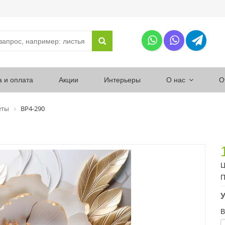
а и оплата
Акции
Интерьеры
О нас
О
еты
ВР4-290
Ц
П
У
В