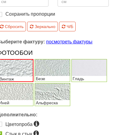
Сохранить пропорции
Сбросить
Зеркально
Ч/Б
Выберите фактуру:
посмотреть фактуры
ФОТООБОИ
Безе
Гладь
Винтаж
Иней
Альфреска
Дополнительно:
Цветопроба
Стык в стык