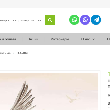
а и оплата
Акции
Интерьеры
О нас
О
вотные
ТА1-489
Ц
П
У
В