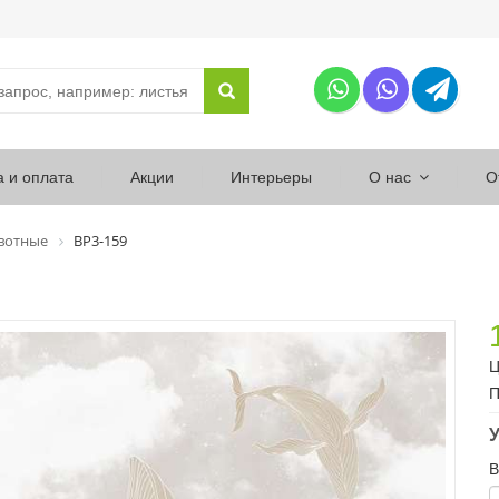
а и оплата
Акции
Интерьеры
О нас
О
вотные
ВР3-159
Ц
П
У
В