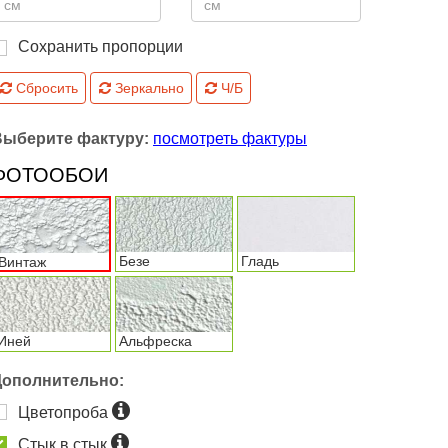
Сохранить пропорции
Сбросить
Зеркально
Ч/Б
Выберите фактуру:
посмотреть фактуры
ФОТООБОИ
Безе
Гладь
Винтаж
Иней
Альфреска
Дополнительно:
Цветопроба
Стык в стык