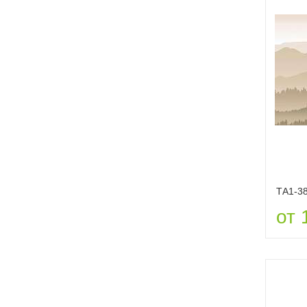
ТА1-3
от 