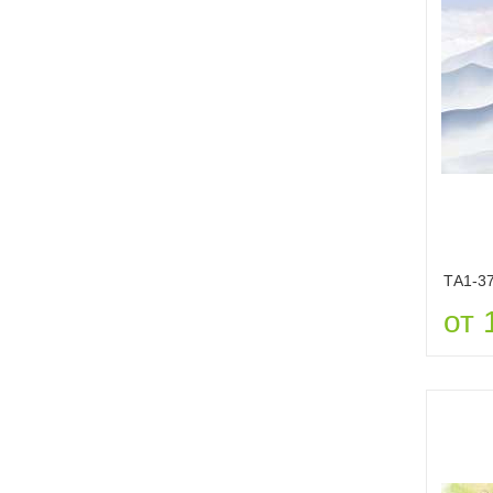
ТА1-3
от 