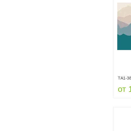
ТА1-3
от 