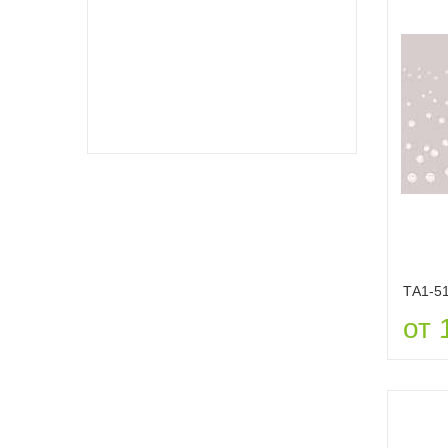
ТА1-5
от 