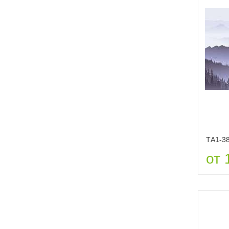
ТА1-3
от 