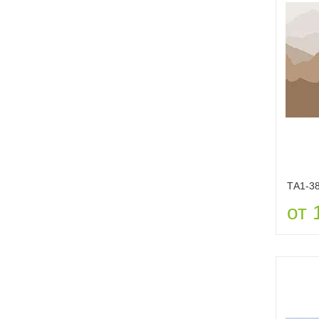
ТА1-3
от 