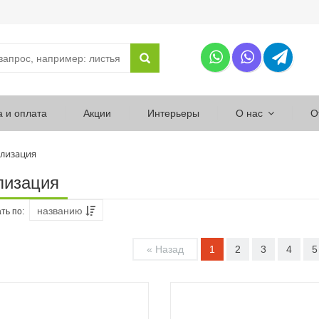
а и оплата
Акции
Интерьеры
О нас
О
лизация
лизация
названию
ть по:
« Назад
1
2
3
4
5