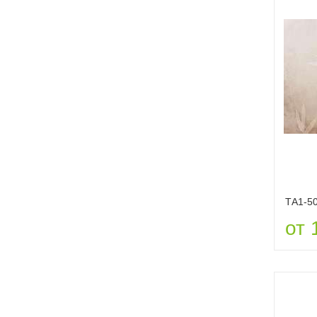
ТА1-5
от 